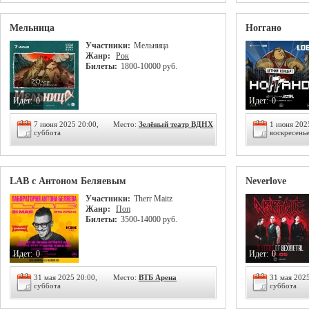
Мельница
Ноггано
Участники:
Мельница
Жанр:
Рок
Билеты:
1800-10000 руб.
Идет:
0
Идет:
0
7 июня 2025 20:00,
Место:
Зелёный театр ВДНХ
1 июня 202
суббота
воскресень
LAB с Антоном Беляевым
Neverlove
Участники:
Therr Maitz
Жанр:
Поп
Билеты:
3500-14000 руб.
Идет:
0
Идет:
0
31 мая 2025 20:00,
Место:
ВТБ Арена
31 мая 2025
суббота
суббота