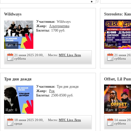
9
Wildways
Stereoleto: Ки
Участники:
Wildways
Жанр:
Альтернатива
Билеты:
1700 руб.
Идет:
0
Идет:
0
21 июня 2025 20:00,
Место:
МТС Live Лето
21 июня 20
суббота
суббота
Три дня дождя
Offset, Lil Pu
Участники:
Три дня дождя
Жанр:
Рок
Билеты:
2500-8500 руб.
Идет:
0
Идет:
0
18 июня 2025 20:00,
Место:
МТС Live Лето
14 июня 20
среда
суббота