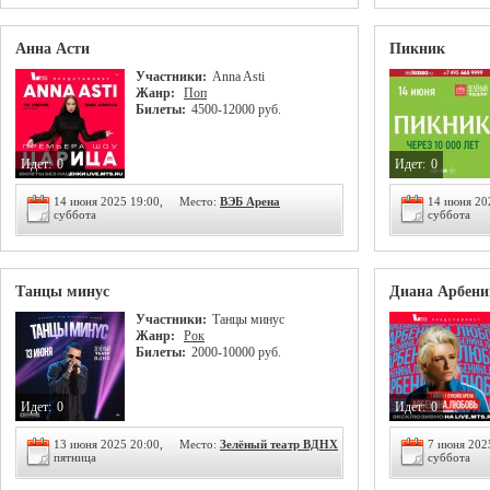
Анна Асти
Пикник
Участники:
Anna Asti
Жанр:
Поп
Билеты:
4500-12000 руб.
Идет:
0
Идет:
0
14 июня 2025 19:00,
Место:
ВЭБ Арена
14 июня 20
суббота
суббота
Танцы минус
Диана Арбени
Участники:
Танцы минус
Жанр:
Рок
Билеты:
2000-10000 руб.
Идет:
0
Идет:
0
13 июня 2025 20:00,
Место:
Зелёный театр ВДНХ
7 июня 202
пятница
суббота