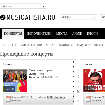
Москва
Жанры
Вс
КОНЦЕРТЫ
ИСПОЛНИТЕЛИ
МЕСТА
ЛЮДИ
БЛОГИ
ПОП
•
РОК
•
АЛЬТЕРНАТИВА
•
МЕТАЛ
•
ПАНК-РОК
•
ХАРДКОР
•
ЭЛЕКТР
Прошедшие концерты
Браво
Баста
1
Участники:
Браво
2
Жанр:
Рок
3
Билеты:
2000-8500 руб.
4
5
Идет:
0
Идет:
0
6
7
4 июля 2025 20:00,
Место:
МТС Live Лето
27 июня 20
пятница
пятница
8