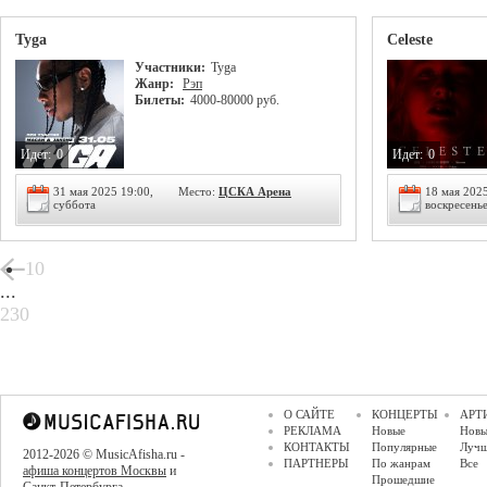
Tyga
Celeste
Участники:
Tyga
Жанр:
Рэп
Билеты:
4000-80000 руб.
Идет:
0
Идет:
0
31 мая 2025 19:00,
Место:
ЦСКА Арена
18 мая 2025
суббота
воскресень
10
...
230
О САЙТЕ
КОНЦЕРТЫ
АРТ
РЕКЛАМА
Новые
Новы
КОНТАКТЫ
Популярные
Луч
2012-2026 © MusicAfisha.ru -
ПАРТНЕРЫ
По жанрам
Все
афиша концертов Москвы
и
Прошедшие