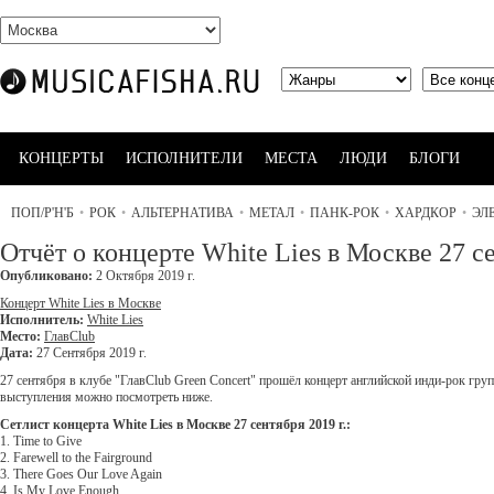
КОНЦЕРТЫ
ИСПОЛНИТЕЛИ
МЕСТА
ЛЮДИ
БЛОГИ
ПОП/Р'Н'Б
•
РОК
•
АЛЬТЕРНАТИВА
•
МЕТАЛ
•
ПАНК-РОК
•
ХАРДКОР
•
ЭЛ
Отчёт о концерте White Lies в Москве 27 се
Опубликовано:
2 Октября 2019 г.
Концерт White Lies в Москве
Исполнитель:
White Lies
Место:
ГлавClub
Дата:
27 Сентября 2019 г.
27 сентября в клубе "ГлавClub Green Concert" прошёл концерт английской инди-рок груп
выступления можно посмотреть ниже.
Сетлист концерта White Lies в Москве 27 сентября 2019 г.:
1. Time to Give
2. Farewell to the Fairground
3. There Goes Our Love Again
4. Is My Love Enough