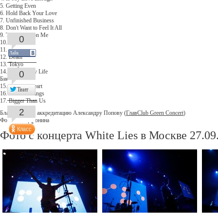
5. Getting Even
6. Hold Back Your Love
7. Unfinished Business
8. Don't Want to Feel It All
9. Take It Out on Me
0
10. Big TV
11. Kick Me
Лайк
12. Death
13. Tokyo
14. To Lose My Life
0
Бис:
15. Hurt my Heart
Твит
16. Fire and Wings
17. Bigger Than Us
2
Благодарим за аккредитацию Александру Попову (
ГлавClub Green Concert
)
Фото - Яна Дронина
Фото с концерта White Lies в Москве 27.09