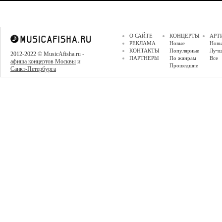
О САЙТЕ
КОНЦЕРТЫ
АРТ
РЕКЛАМА
Новые
Новы
КОНТАКТЫ
Популярные
Луч
2012-2022 © MusicAfisha.ru -
ПАРТНЕРЫ
По жанрам
Все
афиша концертов Москвы
и
Прошедшие
Санкт-Петербурга