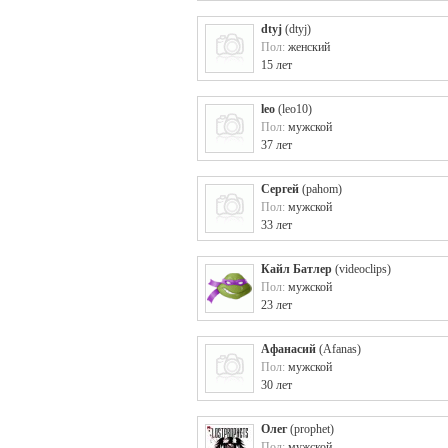
dtyj
(
dtyj
)
Пол:
женский
15 лет
leo
(
leo10
)
Пол:
мужской
37 лет
Сергей
(
pahom
)
Пол:
мужской
33 лет
Кайл Батлер
(
videoclips
)
Пол:
мужской
23 лет
Афанасий
(
Afanas
)
Пол:
мужской
30 лет
Олег
(
prophet
)
Пол:
мужской