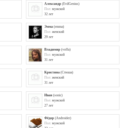
Александр
(
EvilGenius
)
Пол:
мужской
32 лет
Эмма
(
emma
)
Пол:
женский
29 лет
Владимир
(
voffa
)
Пол:
мужской
31 лет
Кристина
(
Стюша
)
Пол:
женский
31 лет
Иван
(
sonic
)
Пол:
мужской
27 лет
Фёдор
(
Androider
)
Пол:
мужской