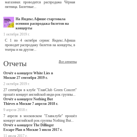
магазинах проводится распродажа Чёрная
пятница. Билетные...
На Яндекс.Афише стартовала
осенняя распродажа билетов на
концерты
1 октября 2019 г.
С 1 по 4 октября сервис Яндекс.Афиша
проводит распродажу билетов на концерты, в
театры и на другие...
Отчеты
Все отчеты
Отчёт о концерте White Lies в
Москве 27 сентября 2019 г.
2 октября 2019 г.
27 сентября в клубе "ГлавClub Green Concert"
прошёл концерт английской инди-рок группы...
Отчёт о концерте Nothing But
Thieves в Москве 7 апреля 2018 г.
9 апреля 2018 г.
7 апреля в московском "Главклубе" прошёл
концерт английской рок-группы Nothing But...
Отчёт о концерте The Dillinger
Escape Plan в Москве 5 июля 2017 г.
11 июля 2017 г.