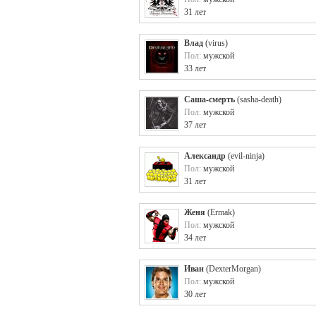
31 лет
Влад
(
virus
)
Пол:
мужской
33 лет
Саша-смерть
(
sasha-death
)
Пол:
мужской
37 лет
Александр
(
evil-ninja
)
Пол:
мужской
31 лет
Женя
(
Ermak
)
Пол:
мужской
34 лет
Иван
(
DexterMorgan
)
Пол:
мужской
30 лет