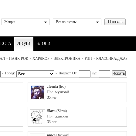
Жанры
Все концерты
ЕСТА
ЛЮДИ
БЛОГИ
АЛ
•
ПАНК-РОК
•
ХАРДКОР
•
ЭЛЕКТРОНИКА
•
РЭП
•
КЛАССИКА/ДЖАЗ
Город:
Возраст
От:
До:
Леонід
(
leo
)
Пол:
мужской
35 лет
Slava
(
Slava
)
Пол:
женский
33 лет
anwar
(
anwar
)