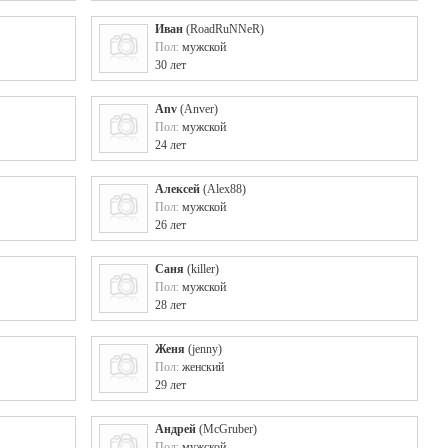
Иван
(
RoadRuNNeR
)
Пол:
мужской
30 лет
Anv
(
Anver
)
Пол:
мужской
24 лет
Алексей
(
Alex88
)
Пол:
мужской
26 лет
Саня
(
killer
)
Пол:
мужской
28 лет
Женя
(
jenny
)
Пол:
женский
29 лет
Андрей
(
McGruber
)
Пол:
мужской