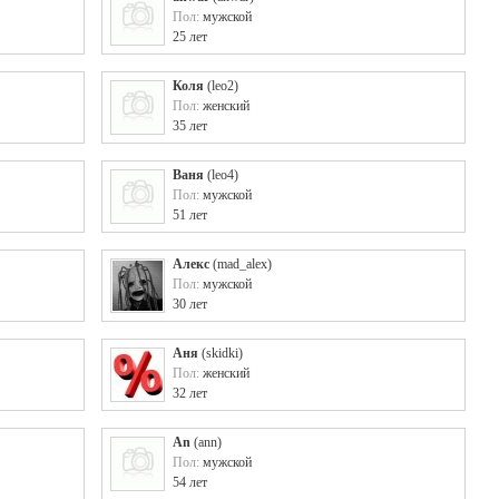
Пол:
мужской
25 лет
Коля
(
leo2
)
Пол:
женский
35 лет
Ваня
(
leo4
)
Пол:
мужской
51 лет
Алекс
(
mad_alex
)
Пол:
мужской
30 лет
Аня
(
skidki
)
Пол:
женский
32 лет
An
(
ann
)
Пол:
мужской
54 лет