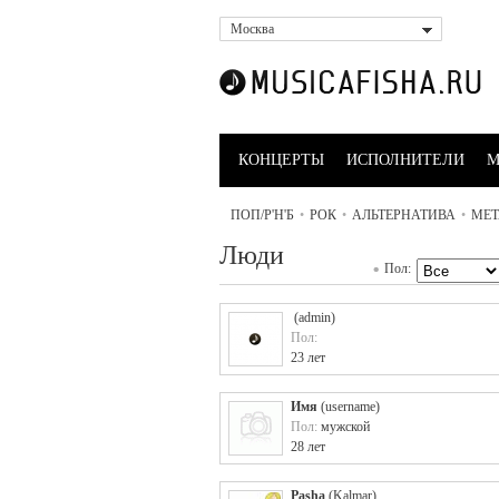
Москва
КОНЦЕРТЫ
ИСПОЛНИТЕЛИ
М
ПОП/Р'Н'Б
•
РОК
•
АЛЬТЕРНАТИВА
•
МЕТ
Люди
Пол:
(
admin
)
Пол:
23 лет
Имя
(
username
)
Пол:
мужской
28 лет
Pasha
(
Kalmar
)