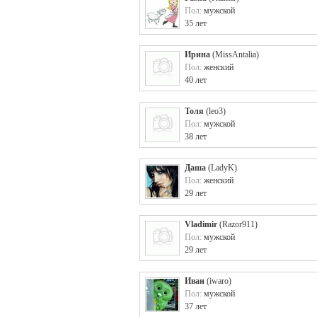
Пол:
мужской
35 лет
Ирина
(
MissAntalia
)
Пол:
женский
40 лет
Толя
(
leo3
)
Пол:
мужской
38 лет
Даша
(
LadyK
)
Пол:
женский
29 лет
Vladimir
(
Razor911
)
Пол:
мужской
29 лет
Иван
(
iwaro
)
Пол:
мужской
37 лет