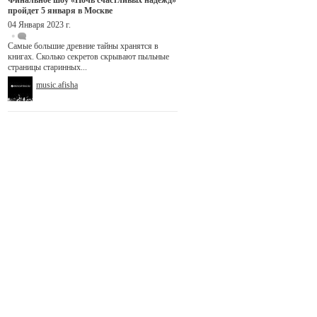
Финальное шоу «Ночь счастливых надежд»
пройдет 5 января в Москве
04 Января 2023 г.
Самые большие древние тайны хранятся в
книгах. Сколько секретов скрывают пыльные
страницы старинных...
music.afisha