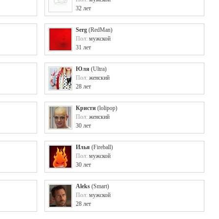
32 лет
Serg
(
RedMan
)
Пол:
мужской
31 лет
Юля
(
Ultra
)
Пол:
женский
28 лет
Кристи
(
lolipop
)
Пол:
женский
30 лет
Илья
(
Fireball
)
Пол:
мужской
30 лет
Aleks
(
Smart
)
Пол:
мужской
28 лет