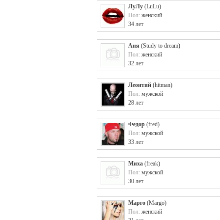
ЛуЛу
(
LuLu
)
Пол:
женский
34 лет
Аня
(
Study to dream
)
Пол:
женский
32 лет
Леонтий
(
hitman
)
Пол:
мужской
28 лет
Федор
(
fred
)
Пол:
мужской
33 лет
Миха
(
freak
)
Пол:
мужской
30 лет
Марго
(
Margo
)
Пол:
женский