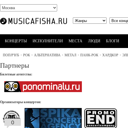
КОНЦЕРТЫ
ИСПОЛНИТЕЛИ
МЕСТА
ЛЮДИ
БЛОГИ
ПОП/Р'Н'Б
•
РОК
•
АЛЬТЕРНАТИВА
•
МЕТАЛ
•
ПАНК-РОК
•
ХАРДКОР
•
ЭЛ
Партнеры
Билетные агентства:
Организаторы концертов:
0