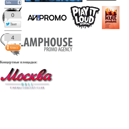
Лайк
0
Твит
4
Концертные площадки: