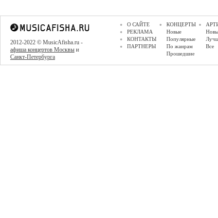
О САЙТЕ
КОНЦЕРТЫ
АРТ
РЕКЛАМА
Новые
Новы
КОНТАКТЫ
Популярные
Луч
2012-2022 © MusicAfisha.ru -
ПАРТНЕРЫ
По жанрам
Все
афиша концертов Москвы
и
Прошедшие
Санкт-Петербурга