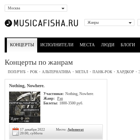
Москва
Жанры
КОНЦЕРТЫ
ИСПОЛНИТЕЛИ
МЕСТА
ЛЮДИ
БЛОГИ
Концерты по жанрам
ПОП/Р'Н'Б
•
РОК
•
АЛЬТЕРНАТИВА
•
МЕТАЛ
•
ПАНК-РОК
•
ХАРДКОР
•
Nothing, Nowhere.
Участники:
Nothing, Nowhere.
Жанр:
Рэп
Билеты:
1800-3500 руб.
Идет:
0
17 декабря 2022
Место:
Aglomerat
20:00, суббота