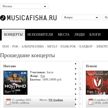
Москва
Жанры
Вс
КОНЦЕРТЫ
ИСПОЛНИТЕЛИ
МЕСТА
ЛЮДИ
БЛОГИ
ПОП
•
РОК
•
АЛЬТЕРНАТИВА
•
МЕТАЛ
•
ПАНК-РОК
•
ХАРДКОР
•
ЭЛЕКТР
Прошедшие концерты
Ноггано
Психея
1
Участники:
Баста
2
Жанр:
Рэп
3
Билеты:
1699-24999 руб.
4
5
Идет:
0
Идет:
0
6
7
11 октября 2025
Место:
VK Stadium
4 октября 
18:00, суббота
19:00, субб
8