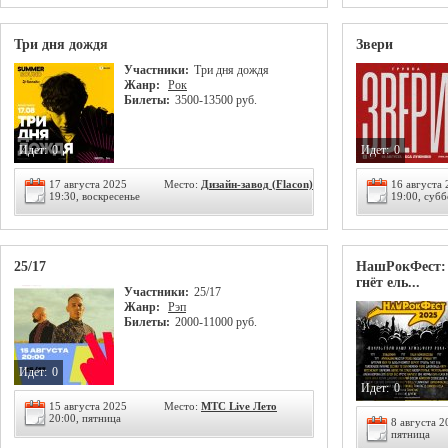
Три дня дождя
Звери
Участники:
Три дня дождя
Жанр:
Рок
Билеты:
3500-13500 руб.
Идет:
0
Идет:
0
17 августа 2025
Место:
Дизайн-завод (Flacon)
16 августа
19:30, воскресенье
19:00, субб
25/17
НашРокФест: 
гнёт ель...
Участники:
25/17
Жанр:
Рэп
Билеты:
2000-11000 руб.
Идет:
0
Идет:
0
15 августа 2025
Место:
МТС Live Лето
20:00, пятница
8 августа 2
пятница