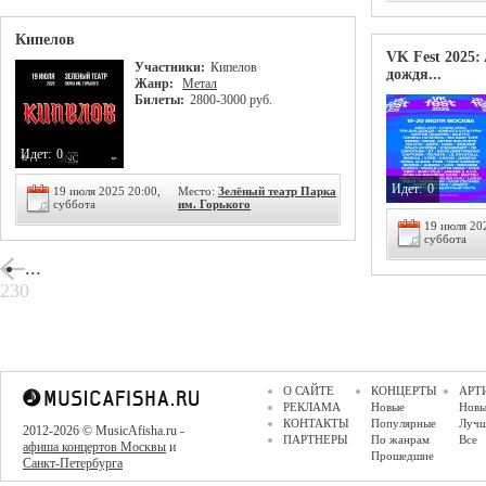
Кипелов
VK Fest 2025: 
Участники:
Кипелов
дождя...
Жанр:
Метал
Билеты:
2800-3000 руб.
Идет:
0
Идет:
0
19 июля 2025 20:00,
Место:
Зелёный театр Парка
суббота
им. Горького
19 июля 20
суббота
...
230
О САЙТЕ
КОНЦЕРТЫ
АРТ
РЕКЛАМА
Новые
Новы
КОНТАКТЫ
Популярные
Луч
2012-2026 © MusicAfisha.ru -
ПАРТНЕРЫ
По жанрам
Все
афиша концертов Москвы
и
Прошедшие
Санкт-Петербурга