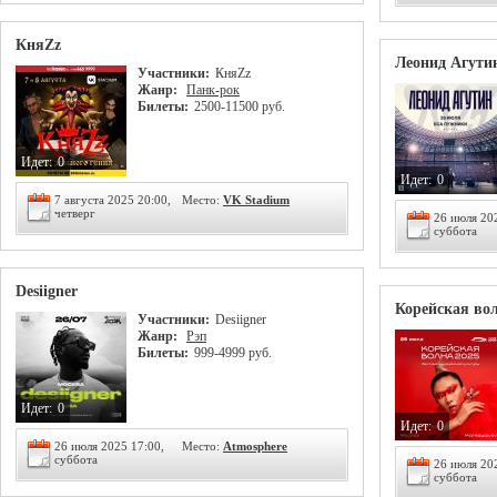
КняZz
Леонид Агути
Участники:
КняZz
Жанр:
Панк-рок
Билеты:
2500-11500 руб.
Идет:
0
Идет:
0
7 августа 2025 20:00,
Место:
VK Stadium
четверг
26 июля 20
суббота
Desiigner
Корейская волн
Участники:
Desiigner
Жанр:
Рэп
Билеты:
999-4999 руб.
Идет:
0
Идет:
0
26 июля 2025 17:00,
Место:
Atmosphere
суббота
26 июля 20
суббота